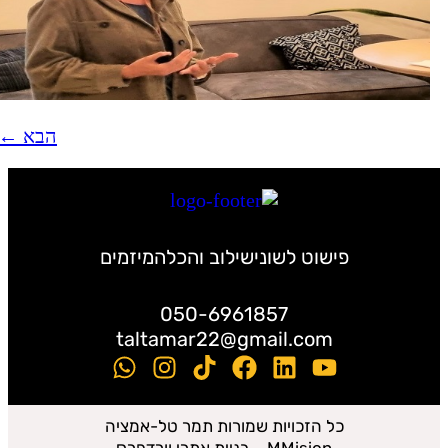
הבא
←
פישוט לשוני
שילוב והכלה
מיזמים
050-6961857
taltamar22@gmail.com
כל הזכויות שמורות תמר טל-אמציה
MMision – בניית אתרי וורדפרס