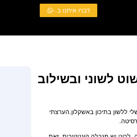
דברו איתנו ב -
וט לשוני ובשילוב
לי ללשון בתיכון באשקלון.הערצתי
רסיטה.
. לרוני יש מגבלה קוגניטיבית, זאת